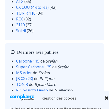
ATX
(55)
CX COU (4 étoiles)
(42)
TON’R 110
(34)
RCC
(32)
2110
(27)
Soleil
(26)
Derniers avis publiés
Carbone 115
de
Stefan
Super Carbone 125
de
Stefan
MS Acier
de
Stefan
JB XX (2X)
de
Philippe
TON’R
de
B Jean Marc
RD by Rizzi Diego
de
Guillermo
MS Inox
de
Wilczewski
Gestion des cookies
Boulipédia utilise des cookies pour améliorer votre expérience. Le