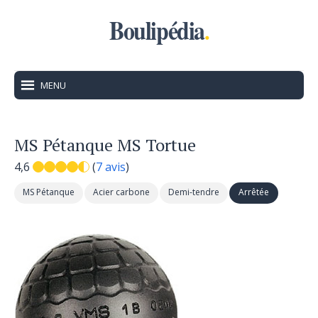
Boulipédia
.
MENU
MS Pétanque MS Tortue
4,6
(
7 avis
)
MS Pétanque
Acier carbone
Demi-tendre
Arrêtée