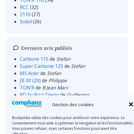
TON’R 110
(34)
RCC
(32)
2110
(27)
Soleil
(26)
Derniers avis publiés
Carbone 115
de
Stefan
Super Carbone 125
de
Stefan
MS Acier
de
Stefan
JB XX (2X)
de
Philippe
TON’R
de
B Jean Marc
RD by Rizzi Diego
de
Guillermo
MS Inox
de
Wilczewski
Gestion des cookies
Boulipédia utilise des cookies pour améliorer votre expérience. Le
consentement nous aide à optimiser la navigation et les fonctionnalités.
Vous pouvez refuser, mais certaines fonctions pourraient être
affectées.