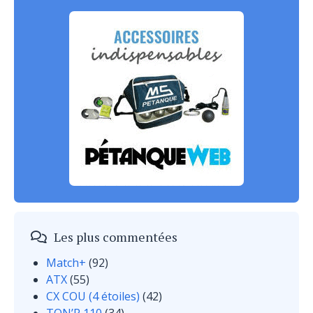
Les plus commentées
Match+
(92)
ATX
(55)
CX COU (4 étoiles)
(42)