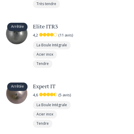
Très tendre
Elite ITR3
Arrêtée
4,2
(11 avis)
La Boule Intégrale
Acier inox
Tendre
Expert IT
Arrêtée
4,6
(5 avis)
La Boule Intégrale
Acier inox
Tendre