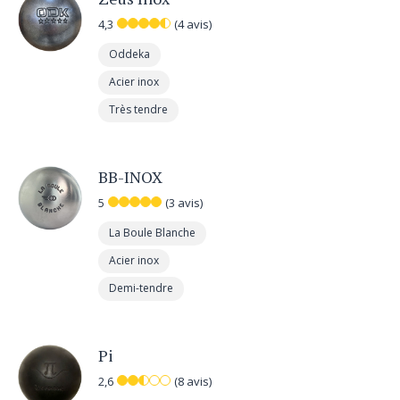
4,3
(4 avis)
Oddeka
Acier inox
Très tendre
BB-INOX
5
(3 avis)
La Boule Blanche
Acier inox
Demi-tendre
Pi
2,6
(8 avis)