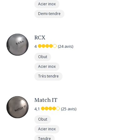
Acier inox
Demi-tendre
RCX
4
(24 avis)
Obut
Acier inox
Très tendre
Match IT
4,1
(25 avis)
Obut
Acier inox
Tendre