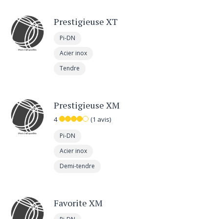
Prestigieuse XT
Pi-DN
Acier inox
Tendre
Prestigieuse XM
4
(1 avis)
Pi-DN
Acier inox
Demi-tendre
Favorite XM