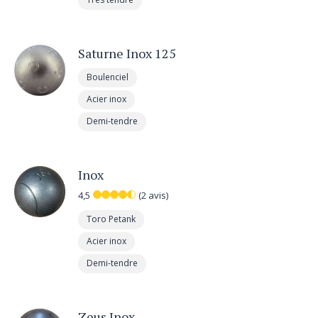
Saturne Inox 125
Boulenciel
Acier inox
Demi-tendre
Inox
4,5
(2 avis)
Toro Petank
Acier inox
Demi-tendre
Zeus Inox