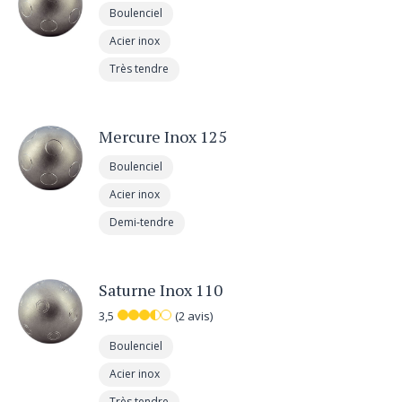
Boulenciel
Acier inox
Très tendre
Mercure Inox 125
Boulenciel
Acier inox
Demi-tendre
Saturne Inox 110
3,5
(2 avis)
Boulenciel
Acier inox
Très tendre