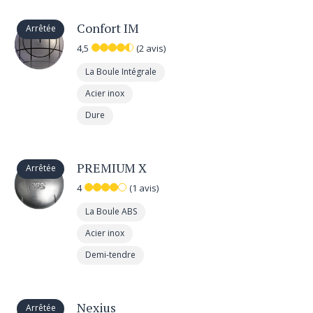
Confort IM
Arrêtée
4,5
(2 avis)
La Boule Intégrale
Acier inox
Dure
PREMIUM X
Arrêtée
4
(1 avis)
La Boule ABS
Acier inox
Demi-tendre
Nexius
Arrêtée