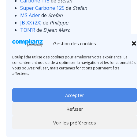
Carbone 115
de
Stefan
Super Carbone 125
de
Stefan
MS Acier
de
Stefan
JB XX (2X)
de
Philippe
TON’R
de
B Jean Marc
RD by Rizzi Diego
de
Guillermo
Gestion des cookies
MS Inox
de
Wilczewski
Boulipédia utilise des cookies pour améliorer votre expérience. Le
consentement nous aide à optimiser la navigation et les fonctionnalités.
Vous pouvez refuser, mais certaines fonctions pourraient être
affectées.
À propos de
Fonctionnement des avis
Partenariat
Contact
Confidentialité
Mentions légales
Accepter
Pour soutenir son indépendance, Boulipédia perçoit une commission sur les
achats effectués via des liens affiliés, sans aucun surcoût pour vous.
Refuser
Marques, logos et visuels sont la propriété exclusive de leurs détenteurs
respectifs.
Voir les préférences
© 2026 Boulipédia. Tous droits réservés.