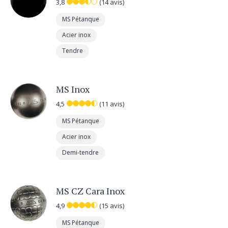
3,8
(14 avis)
MS Pétanque
Acier inox
Tendre
MS Inox
4,5
(11 avis)
MS Pétanque
Acier inox
Demi-tendre
MS CZ Cara Inox
4,9
(15 avis)
MS Pétanque