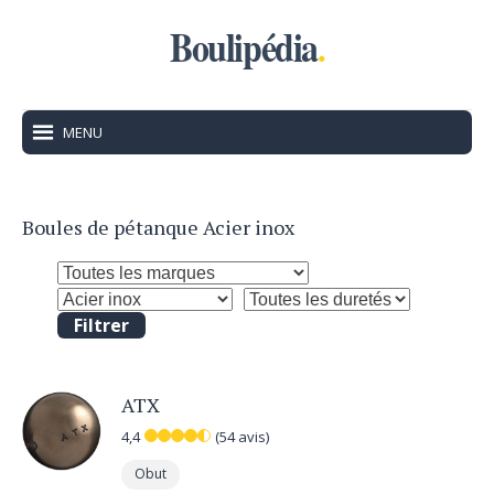
Boulipédia
.
MENU
Boules de pétanque Acier inox
ATX
4,4
(54 avis)
Obut