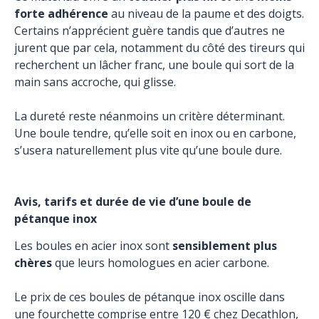
forte adhérence
au niveau de la paume et des doigts.
Certains n’apprécient guère tandis que d’autres ne
jurent que par cela, notamment du côté des tireurs qui
recherchent un lâcher franc, une boule qui sort de la
main sans accroche, qui glisse.
La dureté reste néanmoins un critère déterminant.
Une boule tendre, qu’elle soit en inox ou en carbone,
s’usera naturellement plus vite qu’une boule dure.
Avis, tarifs et durée de vie d’une boule de
pétanque inox
Les boules en acier inox sont
sensiblement plus
chères
que leurs homologues en acier carbone.
Le prix de ces boules de pétanque inox oscille dans
une fourchette comprise entre 120 € chez Decathlon,