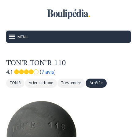
Boulipédia
.
MENU
TON'R TON’R 110
4,1
(
7 avis
)
TON'R
Acier carbone
Très tendre
Arrêtée