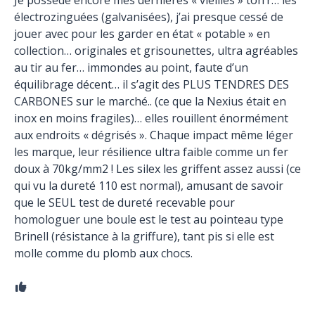
Je possède encore mes dernières « vieilles » ton’r… les
électrozinguées (galvanisées), j’ai presque cessé de
jouer avec pour les garder en état « potable » en
collection… originales et grisounettes, ultra agréables
au tir au fer… immondes au point, faute d’un
équilibrage décent… il s’agit des PLUS TENDRES DES
CARBONES sur le marché.. (ce que la Nexius était en
inox en moins fragiles)… elles rouillent énormément
aux endroits « dégrisés ». Chaque impact même léger
les marque, leur résilience ultra faible comme un fer
doux à 70kg/mm2 ! Les silex les griffent assez aussi (ce
qui vu la dureté 110 est normal), amusant de savoir
que le SEUL test de dureté recevable pour
homologuer une boule est le test au pointeau type
Brinell (résistance à la griffure), tant pis si elle est
molle comme du plomb aux chocs.