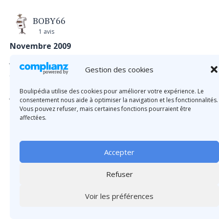
BOBY66
1 avis
Novembre 2009
Jouant avec des TON’R 110 depuis plusieurs années,
Gestion des cookies
je suis très déçu par le dernier jeu que j’ai acheté.
Boulipédia utilise des cookies pour améliorer votre expérience. Le
Je pense que le modèle actuel n’a plus rien à voir avec
consentement nous aide à optimiser la navigation et les fonctionnalités.
l’ancienne TON’R 110, je trouve ce modèle beaucoup
Vous pouvez refuser, mais certaines fonctions pourraient être
plus dur et l’équilibrage n’est pas au top.
affectées.
Est-ce que c’est une boule que je rachèterai ? Non.
Accepter
1
Refuser
Voir les préférences
douds12
5 avis