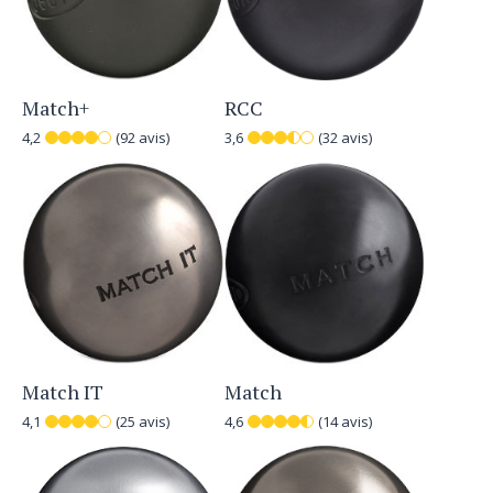
Match+
RCC
4,2
(92 avis)
3,6
(32 avis)
Match IT
Match
4,1
(25 avis)
4,6
(14 avis)