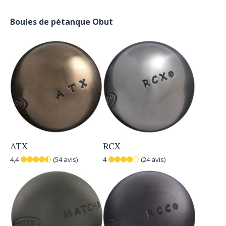
Boules de pétanque Obut
ATX
RCX
4,4
(54 avis)
4
(24 avis)