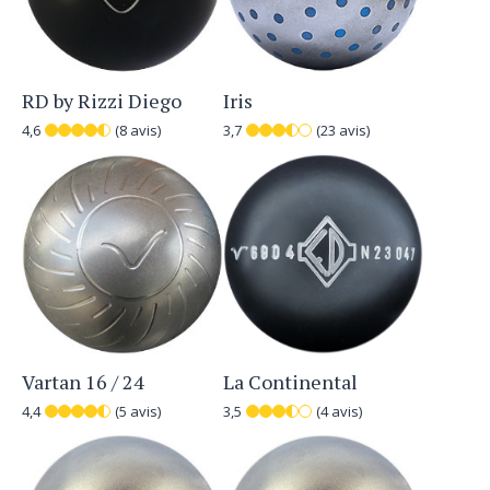
RD by Rizzi Diego
Iris
4,6
(8 avis)
3,7
(23 avis)
Vartan 16 / 24
La Continental
4,4
(5 avis)
3,5
(4 avis)