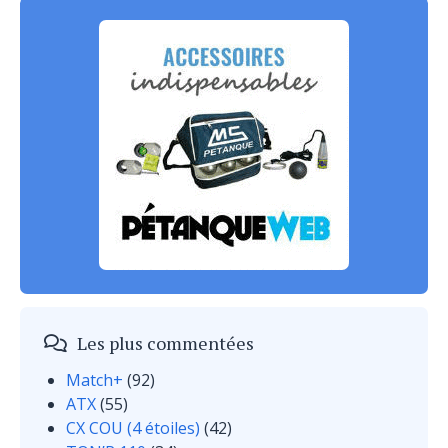
Les plus commentées
Match+
(92)
ATX
(55)
CX COU (4 étoiles)
(42)