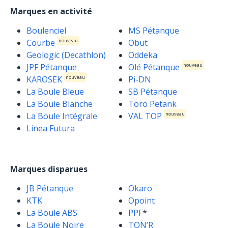
Marques en activité
Boulenciel
MS Pétanque
Courbe
Obut
nouveau
Geologic (Decathlon)
Oddeka
JPF Pétanque
Olé Pétanque
nouveau
KAROSEK
Pi-DN
nouveau
La Boule Bleue
SB Pétanque
La Boule Blanche
Toro Petank
La Boule Intégrale
VAL TOP
nouveau
Linea Futura
Marques disparues
JB Pétanque
Okaro
KTK
Opoint
La Boule ABS
PPF
*
La Boule Noire
TON’R