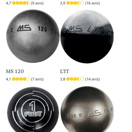
4,7
(9 avis)
3,9
(16 avis)
MS 120
L’IT
4,1
(7 avis)
3,8
(14 avis)