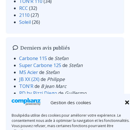
TON’R 110
(34)
RCC
(32)
2110
(27)
Soleil
(26)
Derniers avis publiés
Carbone 115
de
Stefan
Super Carbone 125
de
Stefan
MS Acier
de
Stefan
JB XX (2X)
de
Philippe
TON’R
de
B Jean Marc
RD by Rizzi Diego
de
Guillermo
MS Inox
de
Wilczewski
Gestion des cookies
Boulipédia utilise des cookies pour améliorer votre expérience. Le
consentement nous aide à optimiser la navigation et les fonctionnalités.
Vous pouvez refuser, mais certaines fonctions pourraient être