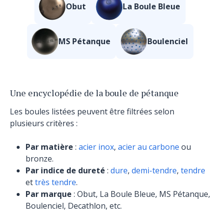
Obut
La Boule Bleue
MS Pétanque
Boulenciel
Une encyclopédie de la boule de pétanque
Les boules listées peuvent être filtrées selon
plusieurs critères :
Par matière
:
acier inox
,
acier au carbone
ou
bronze.
Par indice de dureté
:
dure
,
demi-tendre
,
tendre
et
très tendre
.
Par marque
: Obut, La Boule Bleue, MS Pétanque,
Boulenciel, Decathlon, etc.