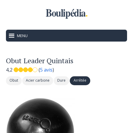
Boulipédia
.
MENU
Obut Leader Quintais
4,2
(
5 avis
)
Obut
Acier carbone
Dure
Arrêtée