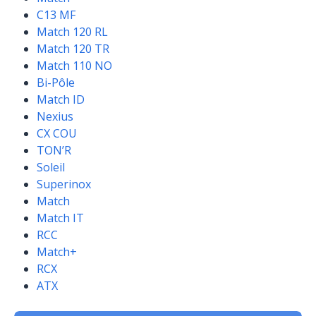
C13 MF
Match 120 RL
Match 120 TR
Match 110 NO
Bi-Pôle
Match ID
Nexius
CX COU
TON’R
Soleil
Superinox
Match
Match IT
RCC
Match+
RCX
ATX