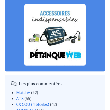
Les plus commentées
Match+
(92)
ATX
(55)
CX COU (4 étoiles)
(42)