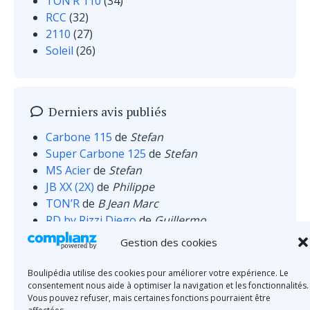
TON’R 110
(34)
RCC
(32)
2110
(27)
Soleil
(26)
Derniers avis publiés
Carbone 115
de
Stefan
Super Carbone 125
de
Stefan
MS Acier
de
Stefan
JB XX (2X)
de
Philippe
TON’R
de
B Jean Marc
RD by Rizzi Diego
de
Guillermo
MS Inox
de
Wilczewski
Gestion des cookies
Boulipédia utilise des cookies pour améliorer votre expérience. Le
consentement nous aide à optimiser la navigation et les fonctionnalités.
Vous pouvez refuser, mais certaines fonctions pourraient être