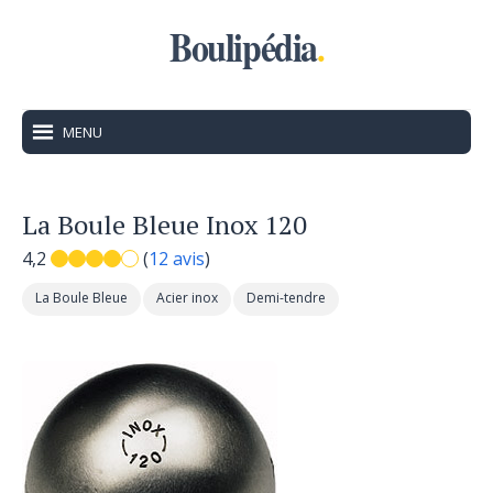
Boulipédia
.
MENU
La Boule Bleue Inox 120
4,2
(
12 avis
)
La Boule Bleue
Acier inox
Demi-tendre