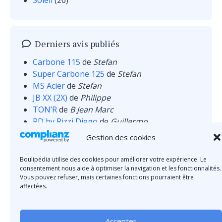
Soleil
(26)
Derniers avis publiés
Carbone 115
de
Stefan
Super Carbone 125
de
Stefan
MS Acier
de
Stefan
JB XX (2X)
de
Philippe
TON’R
de
B Jean Marc
RD by Rizzi Diego
de
Guillermo
MS Inox
de
Wilczewski
Gestion des cookies
Boulipédia utilise des cookies pour améliorer votre expérience. Le
consentement nous aide à optimiser la navigation et les fonctionnalités.
Vous pouvez refuser, mais certaines fonctions pourraient être
affectées.
À propos de
Fonctionnement des avis
Partenariat
Contact
Confidentialité
Mentions légales
Pour soutenir son indépendance, Boulipédia perçoit une commission sur les
Accepter