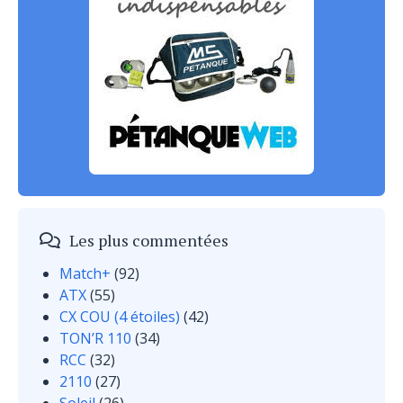
Les plus commentées
Match+
(92)
ATX
(55)
CX COU (4 étoiles)
(42)
TON’R 110
(34)
RCC
(32)
2110
(27)